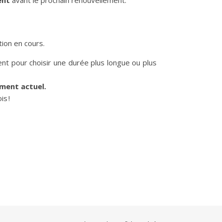
ent
avant le prochain renouvellement.
tion en cours.
t pour choisir une durée plus longue ou plus
ment actuel.
s !