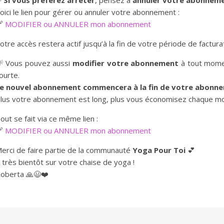
✨
Si vous préférez arrêter
, pensez à
annuler votre abonnem
oici le lien pour gérer ou annuler votre abonnement :
🔗
MODIFIER ou ANNULER mon abonnement
otre accès restera actif jusqu’à la fin de votre période de factura
 Vous pouvez aussi
modifier votre abonnement
à tout momen
ourte.
e nouvel abonnement commencera à la fin de votre abonne
lus votre abonnement est long, plus vous économisez chaque moi
out se fait via ce même lien :
🔗
MODIFIER ou ANNULER mon abonnement
erci de faire partie de la communauté
Yoga Pour Toi
💕
 très bientôt sur votre chaise de yoga !
oberta 🙏😃❤️