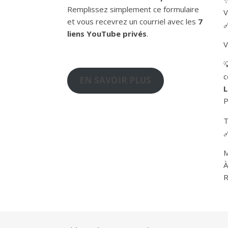
Remplissez simplement ce formulaire
V
et vous recevrez un courriel avec les
7
liens YouTube privés
.
V

c
EN SAVOIR PLUS
L
P
T
M
À
R